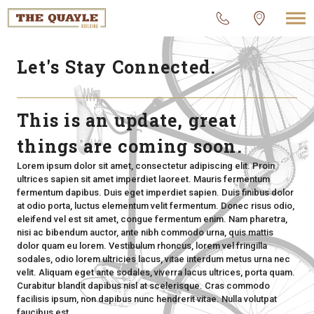
Let's Stay Connected.
This is an update, great
things are coming soon.
Lorem ipsum dolor sit amet, consectetur adipiscing elit. Proin
ultrices sapien sit amet imperdiet laoreet. Mauris fermentum
fermentum dapibus. Duis eget imperdiet sapien. Duis finibus dolor
at odio porta, luctus elementum velit fermentum. Donec risus odio,
eleifend vel est sit amet, congue fermentum enim. Nam pharetra,
nisi ac bibendum auctor, ante nibh commodo urna, quis mattis
dolor quam eu lorem. Vestibulum rhoncus, lorem vel fringilla
sodales, odio lorem ultricies lacus, vitae interdum metus urna nec
velit. Aliquam eget ante sodales, viverra lacus ultrices, porta quam.
Curabitur blandit dapibus nisl at scelerisque. Cras commodo
facilisis ipsum, non dapibus nunc hendrerit vitae. Nulla volutpat
faucibus est.